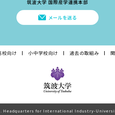
筑波大学 国際産学連携本部
メールを送る
高校
向け
小中学校
向け
過去の
取組み
. Headquarters for International Industry-Universi